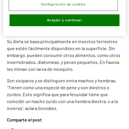
Estos
peces
viven principalmente en la desembocadura
Configuración de cookies
de los ríos y pasan la mayor parte de su tiempo en la
superficie de agua. Aparte de en
Faunia
, podrás
Aceptar y continuar
encontrarlos en el Norte de Sudamérica: Guayana,
Venezuela y Amazonía brasileña.
Su dieta se basa principalmente en insectos terrestres
que estén fácilmente disponibles en la superficie. Sin
embargo, pueden consumir otros alimentos, como otros
invertebrados, diatomeas, y peces pequeños. En
Faunia
les miman con larva de mosquito.
Son vivíparos y se distinguen entra machos y hembras.
“Tienen como una especie de pene y son diestros o
zurdos. Esto significa que para fecundar tiene que
coincidir un macho zurdo con una hembra diestra, o a la
inversa”, aclara González.
Comparte el post