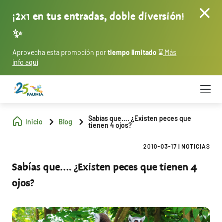
¡2x1 en tus entradas, doble diversión!
✨
Aprovecha esta promoción por
tiempo limitado
⌛
Más
info aquí
Sabías que…. ¿Existen peces que
Inicio
Blog
tienen 4 ojos?
2010-03-17
|
NOTICIAS
Sabías que…. ¿Existen peces que tienen 4
ojos?