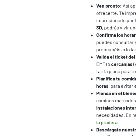
Ven pronto:
Así ap
ofrecerte. Te imp
impresionado por 
3D
, podrás vivir u
Confirma los horar
puedes consultar e
preocupéis, a lo l
Valida el ticket del
EMT) o
cercanías
(
tarifa plana para to
Planifica tu comid
horas
, para evitar
Piensa en el biene
caminos marcados
instalaciones inter
necesidades. En n
la pradera.
Descárgate nuestr