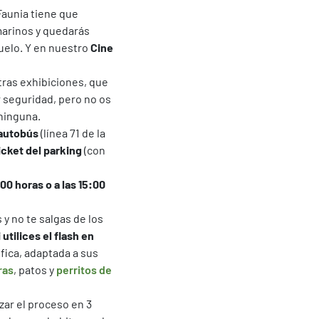
Faunia tiene que
marinos y quedarás
elo. Y en nuestro
Cine
ras exhibiciones, que
 seguridad, pero no os
 ninguna.
autobús
(línea 71 de la
icket del parking
(con
:00 horas o a las 15:00
y no te salgas de los
utilices el flash en
fica, adaptada a sus
ras
, patos y
perritos de
zar el proceso en 3