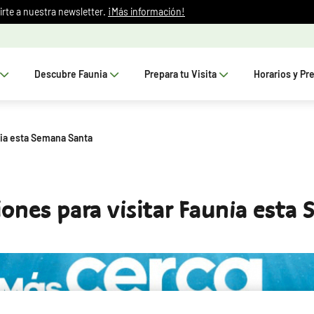
irte a nuestra newsletter.
¡Más información!
Descubre Faunia
Prepara tu Visita
Horarios y Pr
ia esta Semana Santa
nes para visitar Faunia esta