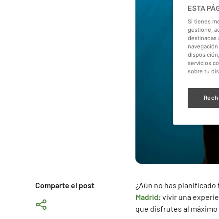
ESTA PÁ
Si tienes m
gestione, a
destinadas a
navegación 
disposición
servicios c
sobre tu di
Rech
Comparte el post
¿Aún no has planificado
Madrid
: vivir una exper
que disfrutes al máximo