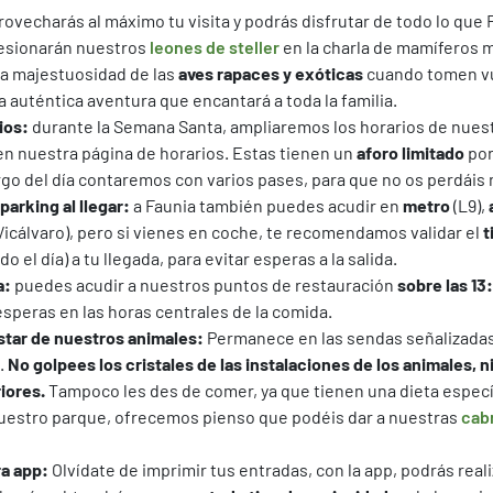
rovecharás al máximo tu visita y podrás disfrutar de todo lo que 
resionarán nuestros
leones de steller
en la charla de mamíferos 
la majestuosidad de las
aves rapaces y exóticas
cuando tomen vu
na auténtica aventura que encantará a toda la familia.
ios:
durante la Semana Santa, ampliaremos los horarios de nuest
n nuestra página de horarios. Estas tienen un
aforo limitado
por
argo del día contaremos con varios pases, para que no os perdáis
 parking al llegar:
a Faunia también puedes acudir en
metro
(L9),
Vicálvaro), pero si vienes en coche, te recomendamos validar el
t
do el día) a tu llegada, para evitar esperas a la salida.
a:
puedes acudir a nuestros puntos de restauración
sobre las 13
 esperas en las horas centrales de la comida.
star de nuestros animales:
Permanece en las sendas señalizadas 
.
No golpees los cristales de las instalaciones de los animales, ni 
iores.
Tampoco les des de comer, ya que tienen una dieta especí
uestro parque, ofrecemos pienso que podéis dar a nuestras
cab
a app:
Olvídate de imprimir tus entradas, con la app, podrás reali