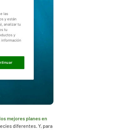
e las
os y están
, analizar tu
os tu
roductos y
s información
ntinuar
los mejores planes en
ecies diferentes. Y, para