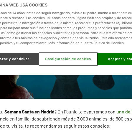
GINA WEB USA COOKIES
enos de 14 años, antes de seguir navegando, avisa a tu padre, madre o tutor para qu
cepte o rechace. Las cookies utilizadas por esta Página Web son propias y de tercer
 permitirte la navegación a través de la misma, recordar tus preferencias (ej. idioma)
para mejorar tanto sus funcionalidades como los productos y servicios que ponem
, así como gestionar los espacios publicitarios y personalizarte nuestra oferta de p
onforme a tus hábitos de navegación y contenidos visualizados. Para ello recabamo
spositivo y tu comportamiento. Más información en nuestra Política de Cookies
azar y continuar
Configuración de cookies
Aceptar y co
 tu
Semana Santa en Madrid
? En Faunia te esperamos con
uno de 
iencia en familia, descubriendo más de 3.000 animales, de 500 esp
 de tu visita, te recomendamos seguir estos consejos: