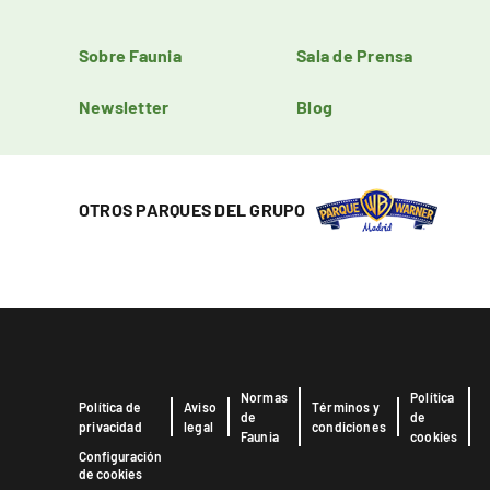
Sobre Faunia
Sala de Prensa
Newsletter
Blog
OTROS PARQUES DEL GRUPO
Normas
Política
Política de
Aviso
Términos y
de
de
privacidad
legal
condiciones
Faunia
cookies
Configuración
de cookies