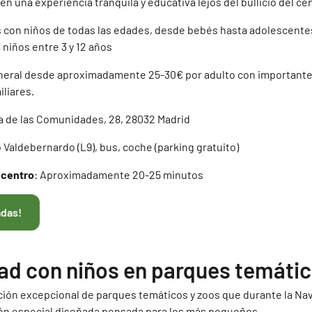
en una experiencia tranquila y educativa lejos del bullicio del ce
as con niños de todas las edades, desde bebés hasta adolescent
niños entre 3 y 12 años
eneral desde aproximadamente 25-30€ por adulto con important
iliares.
a de las Comunidades, 28, 28032 Madrid
o Valdebernardo (L9), bus, coche (parking gratuito)
 centro
: Aproximadamente 20-25 minutos
adas!
ad con niños en parques temátic
ción excepcional de parques temáticos y zoos que durante la Nav
n especial diseñada pensada para los más pequeños.