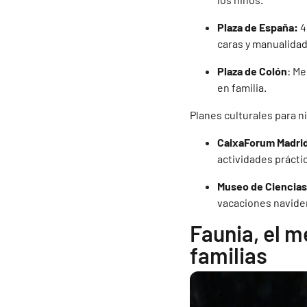
Plaza de España:
4
caras y manualida
Plaza de Colón
: Me
en familia.
Planes culturales para n
CaixaForum Madri
actividades prácti
Museo de Ciencias
vacaciones navide
Faunia, el m
familias