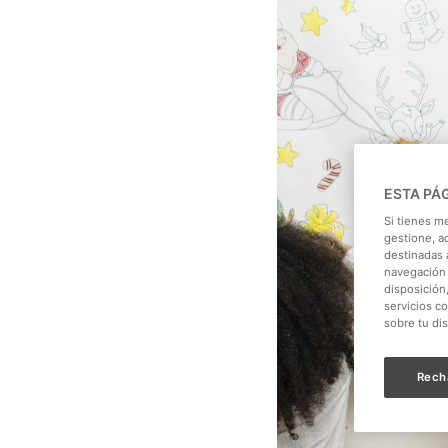
ESTA PÁ
Si tienes m
gestione, a
destinadas a
navegación 
disposición
servicios c
sobre tu di
Rech