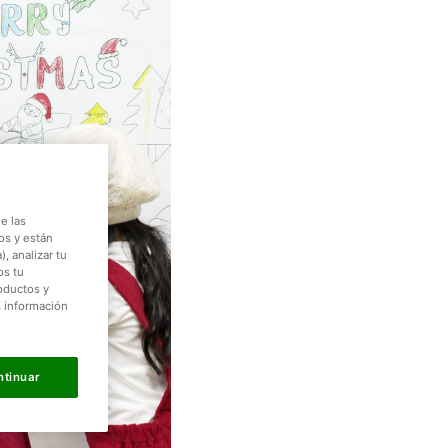
e las
os y están
, analizar tu
os tu
roductos y
s información
ntinuar