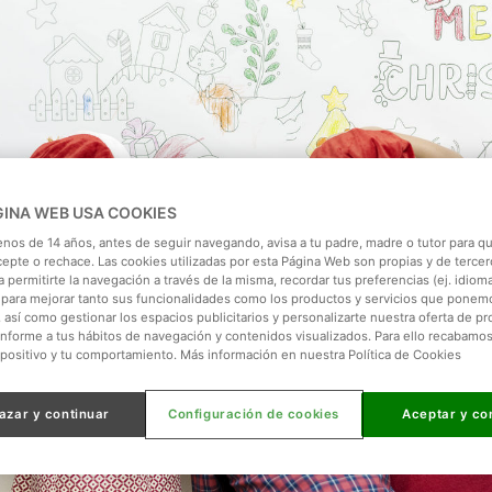
GINA WEB USA COOKIES
enos de 14 años, antes de seguir navegando, avisa a tu padre, madre o tutor para qu
cepte o rechace. Las cookies utilizadas por esta Página Web son propias y de tercer
 permitirte la navegación a través de la misma, recordar tus preferencias (ej. idioma)
para mejorar tanto sus funcionalidades como los productos y servicios que ponem
, así como gestionar los espacios publicitarios y personalizarte nuestra oferta de p
onforme a tus hábitos de navegación y contenidos visualizados. Para ello recabamo
spositivo y tu comportamiento. Más información en nuestra Política de Cookies
azar y continuar
Configuración de cookies
Aceptar y co