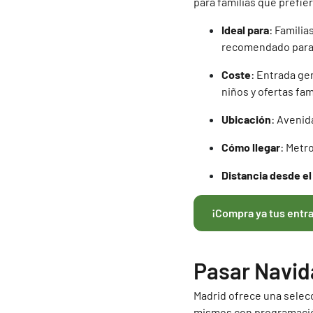
para familias que prefier
Ideal para
: Famili
recomendado para 
Coste
: Entrada g
niños y ofertas fam
Ubicación
: Avenid
Cómo llegar
: Metr
Distancia desde el
¡Compra ya tus entr
Pasar Navid
Madrid ofrece una selec
mismos con programació