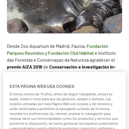
Desde Zoo Aquarium de Madrid, Faunia,
Fundación
Parques Reunidos
y
Fundación Cbd Hábitat
e Instituto
das Forestas e Conservaçao da Natureza agradecer el
premio AIZA 2018
de
Conservación e Investigación in-
situ “Conservación de l
a foca monje del Mediterráneo
en
el archipiélago de Madeira”
y felicitar la labor de todos
ESTA PÁGINA WEB USA COOKIES
nuestros compañeros por su aportación al mundo de la
conservación.
Si tienes menos de 14 años, antes de seguir navegando, avisa a tu
padre, madre o tutor para que las gestione, acepte o rechace. Las
cookies utilizadas por esta Página Web son propias y de terceros y
El premio
AIZA
a
Proyectos de Conservación e
están destinadas a permitirte la navegación a través de la misma,
Investigación in situ
2018
, se destinará a la conservación
recordar tus preferencias (ej. idioma), analizar tu navegación para
mejorar tanto sus funcionalidades como los productos y servicios que
una de las especies de mamíferos marinos más
ponemos tu disposición, así como gestionar los espacios publicitarios
amenazadas del mundo, la foca Monje del Mediterráneo, y
y personalizarte nuestra oferta de productos y servicios conforme a