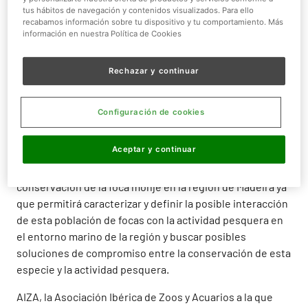
en concreto, a la población de esta especie que
tus hábitos de navegación y contenidos visualizados. Para ello
recabamos información sobre tu dispositivo y tu comportamiento. Más
sobrevive en el archipiélago de Madeira. Este proyecto,
información en nuestra Política de Cookies
ejemplo de colaboración entre entidades españolas y
portuguesas, tiene como objetivo el determinar los
Rechazar y continuar
lugares de pesca de las distintas flotas pesqueras de
Madeira, las zonas de alimentación de los individuos de
foca monje, y evaluar su grado de solapamiento así como
Configuración de cookies
determinar la actitud de los pescadores hacia la foca
monje y valorar el posible riesgo de persecución directa.
Aceptar y continuar
Todo este esfuerzo tiene una aplicación directa para la
conservación de la foca monje en la región de Madeira ya
que permitirá caracterizar y definir la posible interacción
de esta población de focas con la actividad pesquera en
el entorno marino de la región y buscar posibles
soluciones de compromiso entre la conservación de esta
especie y la actividad pesquera.
AIZA, la Asociación Ibérica de Zoos y Acuarios a la que