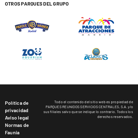
OTROS PARQUES DEL GRUPO
Todo el contenido del sitio web es propiedad de
Política de
PARQUES REUNIDOS SERVICIOS CENTRALES, S.A. y/o
privacidad
sus filiales salvo que se indique lo contrario. Todos los
derechos reservados.
Aviso legal
Normas de
Faunia