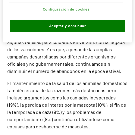
económica, los casos de abandono han aumentado de
forma notable y el 15% de ellos se produce por causas
Configuración de cookies
económicas, según un estudio difundido por Kiwoko.
Aceptar y continuar
Otro de los factores por los que las mascotas son
expulsadas de sus hogares es la dificultad que tienen
algunas familias para cuidarlos en verano, con la llegada
de las vacaciones. Y es que, a pesar de las amplias
campañas desarrolladas por diferentes organismos
oficiales y no gubernamentales, continuamos sin
disminuir el número de abandonos en la época estival.
El mantenimiento de la salud de los animales domésticos
también es una de las razones más destacadas pero
incluso argumentos como las camadas inesperadas
(19%), la pérdida de interés por la mascota (10%), el fin de
la temporada de caza (9%) y los problemas de
comportamiento (8%) continúan utilizándose como
excusas para deshacerse de mascotas.