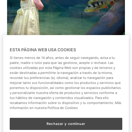
ESTA PÁGINA WEB USA COOKIES
Si tienes menos de 14 años, antes de seguir navegando, avisa a tu
padre, madre o tutor para que las gestione, acepte o rechace. Las
Según el estudio de la Fundación Affinity, cada 3 minutos
cookies utilizadas por esta Página Web son propias y de terceros y
se abandona una mascota en España. Hasta 150.000
están destinadas a permitirte la navegación a través de la misma,
recordar tus preferencias (ej. idioma), analizar tu navegación para
animales han sido abandonados en España a lo largo de
mejorar tanto sus funcionalidades como los productos y servicios que
2013, lo cual nos convierte en el país con la tasa más alta
ponemos tu disposición, así como gestionar los espacios publicitarios
de toda la Unión Europea.
y personalizarte nuestra oferta de productos y servicios conforme a
tus hábitos de navegación y contenidos visualizados. Para ello
recabamos información sobre tu dispositivo y tu comportamiento. Más
Desde Parque de Naturaleza Faunia y Zoo Aquarium de
información en nuestra Política de Cookies
Madrid, nos unimos para difundir esta información y
concienciar de la necesidad de cuidar y proteger a
Rechazar y continuar
nuestras mascotas. Pues, desde el inicio de la crisis