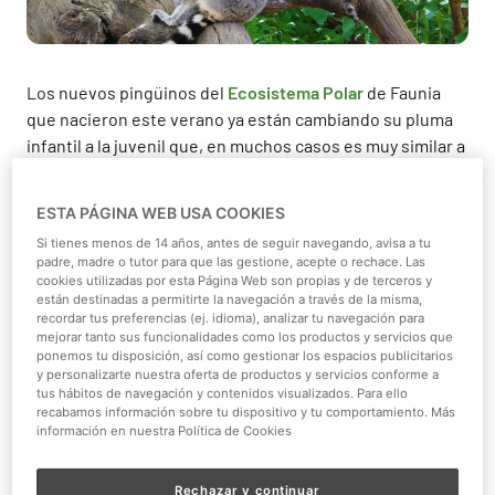
Los nuevos pingüinos del
Ecosistema Polar
de Faunia
que nacieron este verano ya están cambiando su pluma
infantil a la juvenil que, en muchos casos es muy similar a
la del adulto.
ESTA PÁGINA WEB USA COOKIES
Poco a poco han ido haciendo excursiones al pabellón y
se han ido alejando del nido. Ahora que ya tienen unos
Si tienes menos de 14 años, antes de seguir navegando, avisa a tu
padre, madre o tutor para que las gestione, acepte o rechace. Las
meses de vida son casi independientes. De pequeños
cookies utilizadas por esta Página Web son propias y de terceros y
eran alimentados por la leche de buche directamente del
están destinadas a permitirte la navegación a través de la misma,
recordar tus preferencias (ej. idioma), analizar tu navegación para
pico de sus padres. Ahora ya comienzan a alimentarse de
mejorar tanto sus funcionalidades como los productos y servicios que
peces directamente ellos mismos, desde las bandejas de
ponemos tu disposición, así como gestionar los espacios publicitarios
alimento que les preparan los cuidadores. Este es un
y personalizarte nuestra oferta de productos y servicios conforme a
tus hábitos de navegación y contenidos visualizados. Para ello
momento delicado ya que en este cambio de
recabamos información sobre tu dispositivo y tu comportamiento. Más
alimentación pierden peso, pero ya han pasado algunos
información en nuestra Política de Cookies
días y todo está bajo control.
Rechazar y continuar