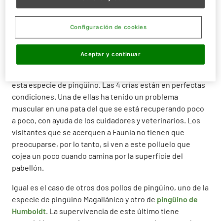
Es el caso de los
4 pollos de pingüino Gentoo o Juanito
nacidos hace casi dos meses. Estos nacieron con un
plumaje infantil de color gris claro y ahora que ya han
Configuración de cookies
mudado esa pluma han desarrollado el color similar al
adulto. Comienzan a despuntar ya las manchas blancas
Aceptar y continuar
de alrededor de sus ojos que se unen en la parte
superior de su cabeza y que son el rasgo distintivo de
esta especie de pingüino. Las 4 crías están en perfectas
condiciones. Una de ellas ha tenido un problema
muscular en una pata del que se está recuperando poco
a poco, con ayuda de los cuidadores y veterinarios. Los
visitantes que se acerquen a Faunia no tienen que
preocuparse, por lo tanto, si ven a este polluelo que
cojea un poco cuando camina por la superficie del
pabellón.
Igual es el caso de otros dos pollos de pingüino, uno de la
especie de pingüino Magallánico y otro de
pingüino de
Humboldt
. La supervivencia de este último tiene