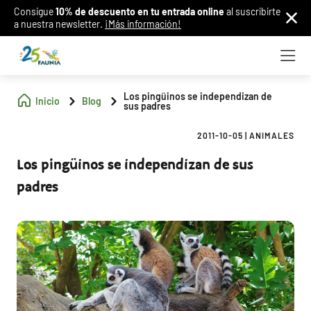
Consigue
10% de descuento en tu entrada online
al suscribirte
a nuestra newsletter.
¡Más información!
Los pingüinos se independizan de
Inicio
Blog
sus padres
2011-10-05
|
ANIMALES
Los pingüinos se independizan de sus
padres