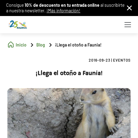
Consigue
10% de descuento en tu entrada online
al suscribirte
a nuestra newsletter.
¡Más información!
Inicio
Blog
¡Llega el otoño a Faunia!
2016-09-23
|
EVENTOS
¡Llega el otoño a Faunia!