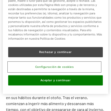
padre, madre o tutor para que las gestione, acepte o rechace. Las
parada en nuestros árboles. O el de una gaviota sombría,
cookies utilizadas por esta Página Web son propias y de terceros y
que procedente de Inglaterra, ha pasado los últimos
están destinadas a permitirte la navegación a través de la misma,
recordar tus preferencias (ej. idioma), analizar tu navegación para
inviernos en nuestro parque.
mejorar tanto sus funcionalidades como los productos y servicios que
ponemos tu disposición, así como gestionar los espacios publicitarios
y personalizarte nuestra oferta de productos y servicios conforme a
tus hábitos de navegación y contenidos visualizados. Para ello
recabamos información sobre tu dispositivo y tu comportamiento. Más
información en nuestra Política de Cookies
Rechazar y continuar
Configuración de cookies
Aceptar y continuar
Nuestras
aves rapaces
también experimentan cambios
en sus hábitos durante el otoño. Tras el verano,
comienzan a ingerir más alimento y descansan más
tiempo, con el objetivo de prepararse de cara al invierno.