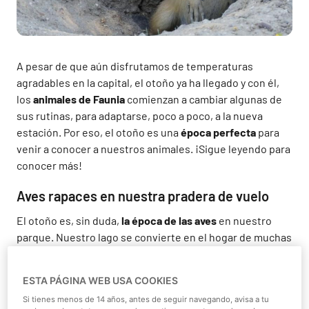
A pesar de que aún disfrutamos de temperaturas
agradables en la capital, el otoño ya ha llegado y con él,
los
animales de Faunia
comienzan a cambiar algunas de
sus rutinas, para adaptarse, poco a poco, a la nueva
estación. Por eso, el otoño es una
época perfecta
para
venir a conocer a nuestros animales. ¡Sigue leyendo para
conocer más!
Aves rapaces en nuestra pradera de vuelo
El otoño es, sin duda,
la época de las aves
en nuestro
parque. Nuestro lago se convierte en el hogar de muchas
especies migratorias
, que encuentran refugio, en su
paso hacia las zonas en las que van a pasar el invierno. Es
ESTA PÁGINA WEB USA COOKIES
el caso de un pequeño pájaro llamado papamoscas
Si tienes menos de 14 años, antes de seguir navegando, avisa a tu
cerrojillo, que en su paso migratorio suele hacer una