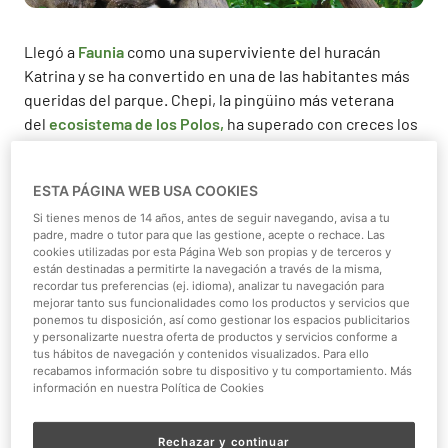
Llegó a
Faunia
como una superviviente del huracán
Katrina y se ha convertido en una de las habitantes más
queridas del parque. Chepi, la pingüino más veterana
del
ecosistema de los Polos,
ha superado con creces los
pronósticos y la esperanza de vida de esta especie que,
en cautividad, alcanzan los 20 años.
ESTA PÁGINA WEB USA COOKIES
Cuando se han cumplido, este mes de enero, seis años
Si tienes menos de 14 años, antes de seguir navegando, avisa a tu
de su llegada a Faunia, esta pingüino
barbijo
ronda ya la
padre, madre o tutor para que las gestione, acepte o rechace. Las
cookies utilizadas por esta Página Web son propias y de terceros y
treintena y presume de un excelente estado de salud
están destinadas a permitirte la navegación a través de la misma,
que se refleja en su analíticas. A pesar de que una
recordar tus preferencias (ej. idioma), analizar tu navegación para
mejorar tanto sus funcionalidades como los productos y servicios que
escoliosis curva su espalda, haciéndola popularmente
ponemos tu disposición, así como gestionar los espacios publicitarios
conocida como Chepi , y unas cataratas le impiden una
y personalizarte nuestra oferta de productos y servicios conforme a
visión nítida, la podemos ver nadar y comer espadín, su
tus hábitos de navegación y contenidos visualizados. Para ello
recabamos información sobre tu dispositivo y tu comportamiento. Más
manjar preferido, de la mano de sus cuidadores, único
información en nuestra Política de Cookies
gesto que delata su edad y la hace un poco diferente a
los demás.
Rechazar y continuar