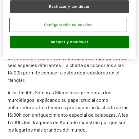
Rechazar y continuar
Charlas especiales y comida deliciosa
Las charlas educativas temáticas se desarrollan en
Configuración de cookies
diferentes ecosistemas del parque con horarios
específicos.
Aceptar y continuar
A las 12:30h, el pabellón de Veneno presenta a los
animales más tóxicos del planeta. A las 13:00h, el
Ecosistema Polar
ofrece una charla sobre pingüinos de
seis especies diferentes. La charla de cocodrilos a las
14:00h permite conocer a estos depredadores en el
Manglar.
A las 15:30h, Sombras Silenciosas presenta a los
murciélagos, explicando su papel crucial como
polinizadores. Los lémures protagonizan la charla de las
16:00h con enriquecimiento especial de calabazas. A las
17:00h, los dragones de Komodo muestran por qué son
los lagartos más grandes del mundo.