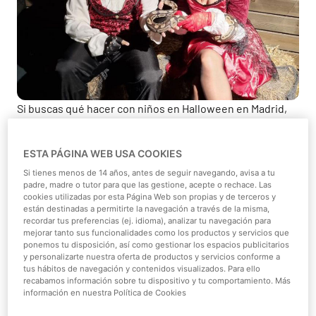
Si buscas qué hacer con niños en Halloween en Madrid,
Faunia es una gran opción que combina la emoción de la
festividad con educación sobre la naturaleza y
ESTA PÁGINA WEB USA COOKIES
experiencias únicas con más de 1.200 animales de 152
Si tienes menos de 14 años, antes de seguir navegando, avisa a tu
especies diferentes.
padre, madre o tutor para que las gestione, acepte o rechace. Las
cookies utilizadas por esta Página Web son propias y de terceros y
Experiencias únicas con
están destinadas a permitirte la navegación a través de la misma,
recordar tus preferencias (ej. idioma), analizar tu navegación para
animales en Halloween
mejorar tanto sus funcionalidades como los productos y servicios que
ponemos tu disposición, así como gestionar los espacios publicitarios
Durante Halloween, Faunia destaca la fascinante
y personalizarte nuestra oferta de productos y servicios conforme a
tus hábitos de navegación y contenidos visualizados. Para ello
conexión entre el mundo animal y los mitos tradicionales.
recabamos información sobre tu dispositivo y tu comportamiento. Más
Descubre especies nocturnas y misteriosas en un
información en nuestra Política de Cookies
ambiente educativo único.