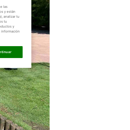
e las
os y están
, analizar tu
os tu
roductos y
s información
ntinuar