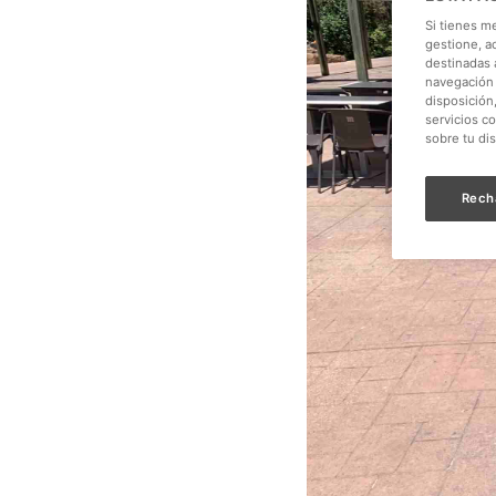
Si tienes m
gestione, a
destinadas a
navegación 
disposición
servicios c
sobre tu di
Rech