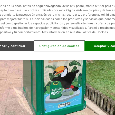
enos de 14 años, antes de seguir navegando, avisa a tu padre, madre o tutor para qu
cepte o rechace. Las cookies utilizadas por esta Página Web son propias y de tercer
 permitirte la navegación a través de la misma, recordar tus preferencias (ej. idioma)
para mejorar tanto sus funcionalidades como los productos y servicios que ponem
, así como gestionar los espacios publicitarios y personalizarte nuestra oferta de p
onforme a tus hábitos de navegación y contenidos visualizados. Para ello recabamo
spositivo y tu comportamiento. Más información en nuestra Política de Cookies
azar y continuar
Configuración de cookies
Aceptar y co