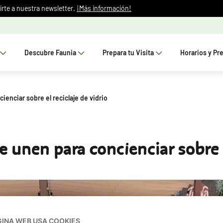
irte a nuestra newsletter.
¡Más información!
Descubre Faunia
Prepara tu Visita
Horarios y Pr
ienciar sobre el reciclaje de vidrio
e unen para concienciar sobre e
GINA WEB USA COOKIES