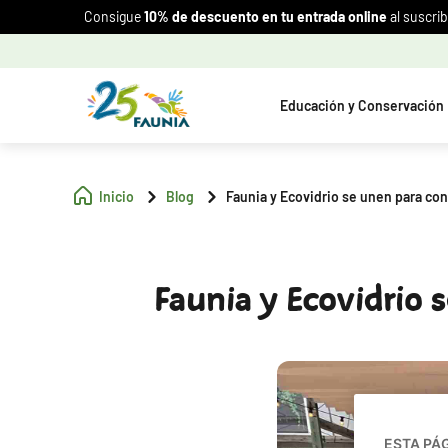
Consigue
10% de descuento en tu entrada online
al suscrib
Educación y Conservación
Inicio
Blog
Faunia y Ecovidrio se unen para conc
Faunia y Ecovidrio s
ESTA PÁ