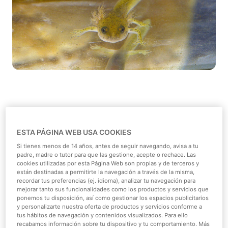
Veneno logra con éxito la cría en cautividad del
amenazadísimo Tritón Kaiser (
Neurergus kaiseri
),
ESTA PÁGINA WEB USA COOKIES
considerado en Peligro Crítico según la Lista Roja de
Si tienes menos de 14 años, antes de seguir navegando, avisa a tu
especies amenazadas de la UICN, y protegida bajo el
padre, madre o tutor para que las gestione, acepte o rechace. Las
Apéndice I de CITES.
cookies utilizadas por esta Página Web son propias y de terceros y
están destinadas a permitirte la navegación a través de la misma,
recordar tus preferencias (ej. idioma), analizar tu navegación para
mejorar tanto sus funcionalidades como los productos y servicios que
ponemos tu disposición, así como gestionar los espacios publicitarios
y personalizarte nuestra oferta de productos y servicios conforme a
tus hábitos de navegación y contenidos visualizados. Para ello
La reproducción en cautividad de este pequeño anfibio
recabamos información sobre tu dispositivo y tu comportamiento. Más