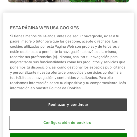
El
lémur de cola anillada
es un divertido primate de
Madagascar conocido, también, por un nombre muy
ESTA PÁGINA WEB USA COOKIES
curioso: 'Los adoradores del sol'.
Si tienes menos de 14 años, antes de seguir navegando, avisa a tu
padre, madre o tutor para que las gestione, acepte o rechace. Las
Según nos cuenta Javier Gimeno, biólogo de
Faunia,
a
cookies utilizadas por esta Página Web son propias y de terceros y
estos animales es muy habitual verles boca arriba para
están destinadas a permitirte la navegación a través de la misma,
que los rayos del sol calienten su cuerpo.
recordar tus preferencias (ej. idioma), analizar tu navegación para
mejorar tanto sus funcionalidades como los productos y servicios que
ponemos tu disposición, así como gestionar los espacios publicitarios
No te pierdas este vídeo en el que verás a los primates
y personalizarte nuestra oferta de productos y servicios conforme a
en tan curiosa postura.
tus hábitos de navegación y contenidos visualizados. Para ello
recabamos información sobre tu dispositivo y tu comportamiento. Más
información en nuestra Política de Cookies
Si quiere ver fotos del
lémur de cola anillada
visita
nuestro álbum fotográfico de
Flickr
. Y no te olvides de
dejar tus comentarios en
Facebook
. ¡Los leemos todos!
Rechazar y continuar
Comparte el post
Configuración de cookies