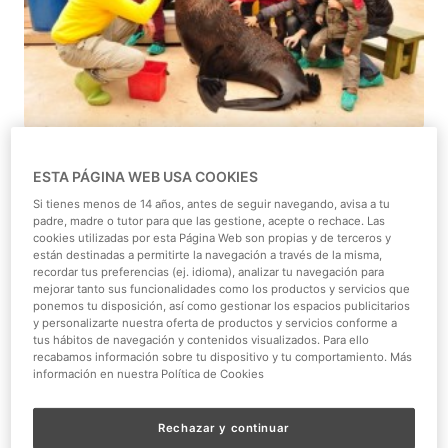
ESTA PÁGINA WEB USA COOKIES
Hacer que el verano sea interesante y entretenido para
los más pequeños no siempre es fácil. Una solución
Si tienes menos de 14 años, antes de seguir navegando, avisa a tu
padre, madre o tutor para que las gestione, acepte o rechace. Las
tradicional es la de enviar a los niños a un campamento
cookies utilizadas por esta Página Web son propias y de terceros y
de verano. Un lugar para aprender, hacer amigos y
están destinadas a permitirte la navegación a través de la misma,
recordar tus preferencias (ej. idioma), analizar tu navegación para
divertirse. Elegir el campamento correcto es un desafío.
mejorar tanto sus funcionalidades como los productos y servicios que
¿Cómo encontrar el adecuado? Faunia propone los
ponemos tu disposición, así como gestionar los espacios publicitarios
campamentos urbanos
.
y personalizarte nuestra oferta de productos y servicios conforme a
tus hábitos de navegación y contenidos visualizados. Para ello
recabamos información sobre tu dispositivo y tu comportamiento. Más
En Faunia, los más pequeños podrán descubrir el
información en nuestra Política de Cookies
enigmático mundo de los animales nocturnos,
adentrarse en los diferentes ecosistemas naturales,
Rechazar y continuar
aprender a reconocer las huellas de los animales, buscar