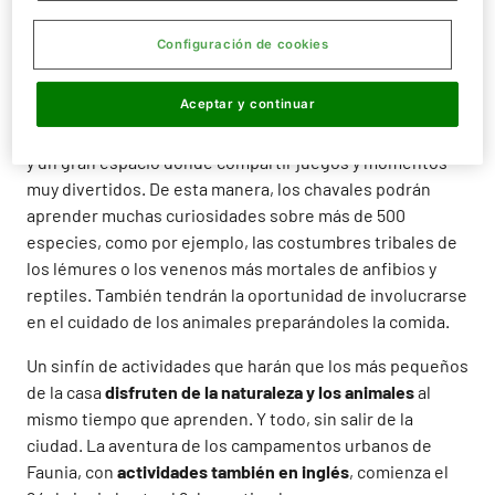
fósiles como verdaderos arqueólogos en un arenero
vigilado por el gran esqueleto del T-Rex, e incluso
Configuración de cookies
fabricar con sus manos jabón y papel reciclado.
Aceptar y continuar
Los campamentos urbanos de Faunia ofrecen diferentes
talleres temáticos, espectáculos
, gymkhanas, pintacaras
y un gran espacio donde compartir juegos y momentos
muy divertidos. De esta manera, los chavales podrán
aprender muchas curiosidades sobre más de 500
especies, como por ejemplo, las costumbres tribales de
los lémures o los venenos más mortales de anfibios y
reptiles. También tendrán la oportunidad de involucrarse
en el cuidado de los animales preparándoles la comida.
Un sinfín de actividades que harán que los más pequeños
de la casa
disfruten de la naturaleza y los animales
al
mismo tiempo que aprenden. Y todo, sin salir de la
ciudad. La aventura de los campamentos urbanos de
Faunia, con
actividades también en inglés
, comienza el