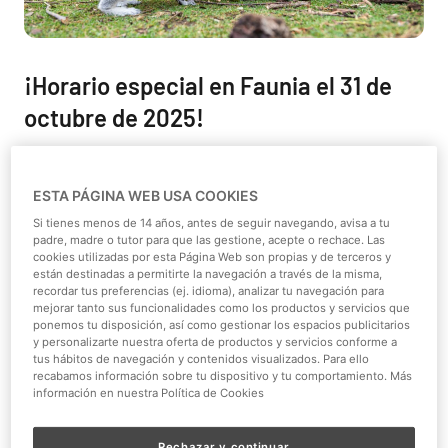
¡Horario especial en Faunia el 31 de
octubre de 2025!
¡Celebra Halloween de la mejor manera! El
viernes 31 de
octubre
, ponte tu mejor disfraz y ven a Faunia a jugar con
ESTA PÁGINA WEB USA COOKIES
nosotros a "
Truco o Haribo
". Este año además, con un
horario especial de 17:00 a 23:00
.
¡Compra ya tus
Si tienes menos de 14 años, antes de seguir navegando, avisa a tu
padre, madre o tutor para que las gestione, acepte o rechace. Las
entradas!
cookies utilizadas por esta Página Web son propias y de terceros y
están destinadas a permitirte la navegación a través de la misma,
¿Truco o Haribo?
recordar tus preferencias (ej. idioma), analizar tu navegación para
mejorar tanto sus funcionalidades como los productos y servicios que
ponemos tu disposición, así como gestionar los espacios publicitarios
¡Este Halloween
aprende y recibe chuches gratis
! El día
y personalizarte nuestra oferta de productos y servicios conforme a
31 de octubre disfruta de nuestro aclamado juego "Truco
tus hábitos de navegación y contenidos visualizados. Para ello
o Haribo". En él, los más pequeños asistirán a charlas
recabamos información sobre tu dispositivo y tu comportamiento. Más
información en nuestra Política de Cookies
educativas impartidas por divertidos personajes que
enseñaran la importancia de cuidar y respetar la
Rechazar y continuar