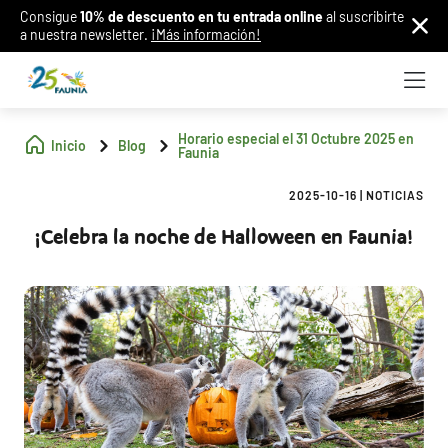
Consigue
10% de descuento en tu entrada online
al suscribirte
a nuestra newsletter.
¡Más información!
Horario especial el 31 Octubre 2025 en
Inicio
Blog
Faunia
2025-10-16
|
NOTICIAS
¡Celebra la noche de Halloween en Faunia!