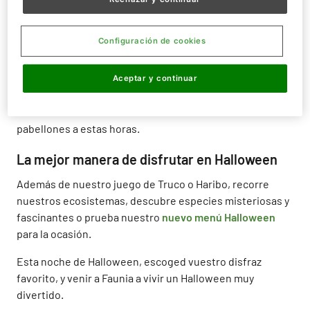
naturaleza. Gracias a su participación, los más pequeños
recibiran deliciosas chuches Haribo gratis.
Configuración de cookies
Teniendo en cuenta el
horario especial de Halloween
, las
charlas se llevarán a cabo en los pabellones de Polos, La
Jungla, Sombras Silenciosas, Misterios Bajo Tierra y
Aceptar y continuar
Veneno, a las
17:30 - 18:30 - 19:30- 20:30 y 21:30
. Las
charlas se realizan simultáneamente en todos los
pabellones a estas horas.
La mejor manera de disfrutar en Halloween
Además de nuestro juego de Truco o Haribo, recorre
nuestros ecosistemas, descubre especies misteriosas y
fascinantes o prueba nuestro
nuevo menú Halloween
para la ocasión.
Esta noche de Halloween, escoged vuestro disfraz
favorito, y venir a Faunia a vivir un Halloween muy
divertido.