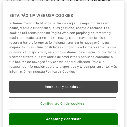
preferidos a lo largo de toda la temporada*
, así que
puedes divertirte muchas veces a lo largo del año.
ESTA PÁGINA WEB USA COOKIES
Si tienes menos de 14 años, antes de seguir navegando, avisa a tu
Si te encantan los animales, por supuesto tienes que
padre, madre o tutor para que las gestione, acepte o rechace. Las
optar por un tipo de Bono que incluya
Zoo Aquarium de
cookies utilizadas por esta Página Web son propias y de terceros y
Madrid, Faunia y Atlantis Aquarium Madrid
y así podrás
están destinadas a permitirte la navegación a través de la misma,
recordar tus preferencias (ej. idioma), analizar tu navegación para
descubrir a todos y cada uno de nuestros habitantes. Y si
mejorar tanto sus funcionalidades como los productos y servicios que
lo tuyo son las emociones fuertes, las atracciones son
ponemos tu disposición, así como gestionar los espacios publicitarios
y personalizarte nuestra oferta de productos y servicios conforme a
para tí. Así que asegúrate que
Parque Warner y Parque
tus hábitos de navegación y contenidos visualizados. Para ello
de Atracciones de Madrid están incluidos en tu bono.
recabamos información sobre tu dispositivo y tu comportamiento. Más
información en nuestra Política de Cookies
¡Sigue leyendo para descubrir lo que te espera con tu
Bono Parques!
Rechazar y continuar
Configuración de cookies
Aceptar y continuar