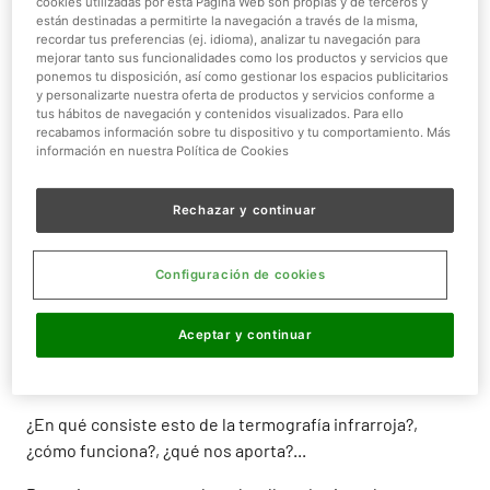
cookies utilizadas por esta Página Web son propias y de terceros y
nuestro país.
están destinadas a permitirte la navegación a través de la misma,
recordar tus preferencias (ej. idioma), analizar tu navegación para
En Faunia estamos muy orgullosos de haber podido
mejorar tanto sus funcionalidades como los productos y servicios que
ponemos tu disposición, así como gestionar los espacios publicitarios
implantar un programa de estudio de nuestros animales
y personalizarte nuestra oferta de productos y servicios conforme a
e instalaciones mediante esta técnica.
tus hábitos de navegación y contenidos visualizados. Para ello
recabamos información sobre tu dispositivo y tu comportamiento. Más
Sergio Melgosa Revillas
, termógrafo profesional en
información en nuestra Política de Cookies
www.ebuilding.es
lleva colaborando con nosotros varios
años prestando tanto su instrumental como sus
Rechazar y continuar
conocimientos al seguimiento y bienestar de nuestros
ejemplares.
Configuración de cookies
De sus observaciones hemos extraído ya numerosas
conclusiones, y dada la belleza que tienen las imágenes
Aceptar y continuar
obtenidas mediante esta técnica, queríamos compartir
con todos vosotros algunas de ellas.
¿En qué consiste esto de la termografía infrarroja?,
¿cómo funciona?, ¿qué nos aporta?...