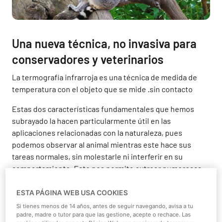
Una nueva técnica, no invasiva para
conservadores y veterinarios
La termografía infrarroja es una técnica de medida de
temperatura
con el objeto que se mide
.
sin contacto
Estas dos características fundamentales que hemos
subrayado la hacen particularmente útil en las
aplicaciones relacionadas con la naturaleza, pues
podemos observar al animal mientras este hace sus
tareas normales, sin molestarle ni interferir en su
comportamiento. Esto nos permite extraer numerosas
conclusiones hasta ahora ocultas, pues el infrarrojo es
invisible al ojo humano, y aunque no es una técnica nueva
ESTA PÁGINA WEB USA COOKIES
(las primeras cámaras aparecieron en el mercado en los
Si tienes menos de 14 años, antes de seguir navegando, avisa a tu
padre, madre o tutor para que las gestione, acepte o rechace. Las
años 50), sí es cierto que es aún poco conocida en