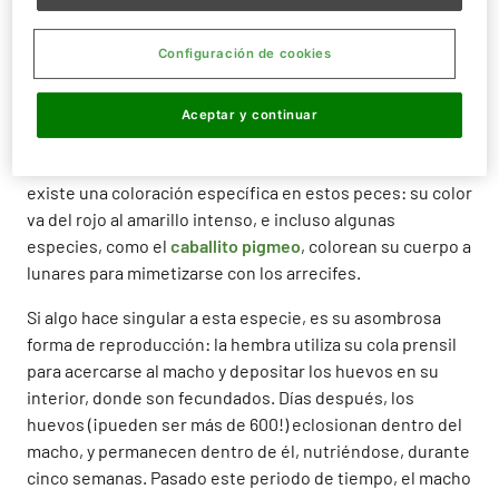
El caballito de mar habita especialmente en las aguas
Configuración de cookies
cálidas de Centroamérica y el Caribe, aunque puede
encontrarse en cualquier zona marina de agua templada
como la zona indo-pacífica, e incluso en España. Este
Aceptar y continuar
animal destaca por su excelente habilidad camaleónica,
que le confiere el color de su entorno. Debido a esto, no
existe una coloración específica en estos peces: su color
va del rojo al amarillo intenso, e incluso algunas
especies, como el
caballito pigmeo
, colorean su cuerpo a
lunares para mimetizarse con los arrecifes.
Si algo hace singular a esta especie, es su asombrosa
forma de reproducción: la hembra utiliza su cola prensil
para acercarse al macho y depositar los huevos en su
interior, donde son fecundados. Días después, los
huevos (¡pueden ser más de 600!) eclosionan dentro del
macho, y permanecen dentro de él, nutriéndose, durante
cinco semanas. Pasado este periodo de tiempo, el macho