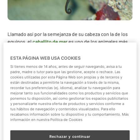
Llamado así por la semejanza de su cabeza con la de los
equinos, el
caballito de mar
es uno de los animales más
singulares del fondo marino: es camaleónico, solo
cuenta con aleta dorsal, no tiene mandíbulas y lo más
ESTA PÁGINA WEB USA COOKIES
curioso de todo: ¡los machos son los que paren! ¿Quieres
Si tienes menos de 14 años, antes de seguir navegando, avisa a tu
saber más sobre este habitante del fondo de marino? Te
padre, madre o tutor para que las gestione, acepte o rechace. Las
cookies utilizadas por esta Página Web son propias y de terceros y
lo contamos todo sobre él.
están destinadas a permitirte la navegación a través de la misma,
recordar tus preferencias (ej. idioma), analizar tu navegación para
Con cerca de 18 centímetros de longitud, el caballito de
mejorar tanto sus funcionalidades como los productos y servicios que
mar es un pez marino de la familia de los syngnathidae,
ponemos tu disposición, así como gestionar los espacios publicitarios
y personalizarte nuestra oferta de productos y servicios conforme a
cuya principal característica es su boca en forma de
tus hábitos de navegación y contenidos visualizados. Para ello
trompeta. Ésta, carente de dientes, solo le permite
recabamos información sobre tu dispositivo y tu comportamiento. Más
información en nuestra Política de Cookies
ingerir presas muy pequeñas, que aspira en grandes
cantidades mientras permanece quieto gracias a su cola
prensil, utilizada para anclarse a plantas, corales...
Rechazar y continuar