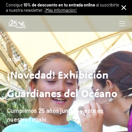
Consigue
10% de descuento en tu entrada online
al suscribirte
a nuestra newsletter.
¡Más información!
FAUNIA
¡Novedad! Exhibición
Guardianes del Océano
Cumplimos 25 años juntos, y este es
nuestro regalo